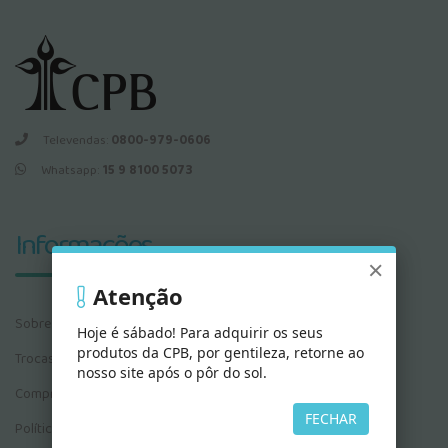
Televendas:
0800-979-0606
Whatsapp:
15 9 8100 5073
Informações
×
Atenção
Sobre Nós
Hoje é sábado! Para adquirir os seus
produtos da CPB, por gentileza, retorne ao
Trocas e Devoluções
nosso site após o pôr do sol.
Compras e Pedidos
FECHAR
Política de Privacidade