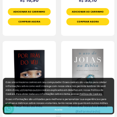
16,90
55,10
R$
R$
ADICIONAR AO CARRINHO
ADICIONAR AO CARRINHO
COMPRAR AGORA
COMPRAR AGORA
Este site armazena cookies em seu computador. Esses cookies são usados para coletar
informações sobre como você interage com nosso site e nos permite lembrar de você.
Além disso, utilizamos outros cookies explicados em detalhes em nossa Política de
Cookies. Para obter todas as informações sobre o tema, acesse
Política de Cookies.
Essas informações são utilizadas para melhorar e personalizar sua experiência e para
análises e métricas sobre nossos visitantes, tanto nesse site quanto em outras mídias.
Por Trás do Véu
O Uso de Joias na Bíblia
Aceito
(Reformulado)