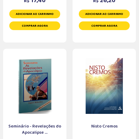
17,40
26,20
R$
R$
ADICIONAR AO CARRINHO
ADICIONAR AO CARRINHO
COMPRAR AGORA
COMPRAR AGORA
Seminário - Revelações do
Nisto Cremos
Apocalipse ...