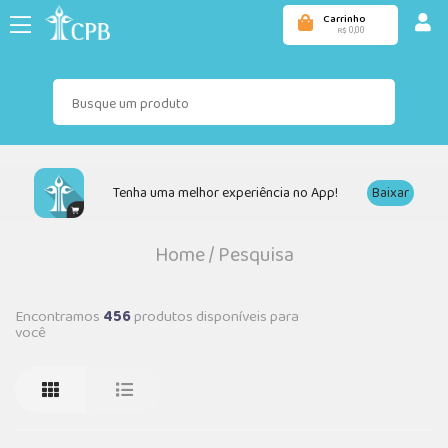
Carrinho
0,00
R$
Tenha uma melhor experiência no App!
Baixar
Home
/
Pesquisa
Encontramos
456
produtos disponíveis para
você