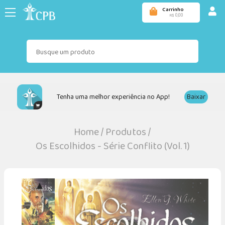
Carrinho
0,00
R$
Tenha uma melhor experiência no App!
Baixar
Home
/
Produtos
/
Os Escolhidos - Série Conflito (Vol. 1)
▲