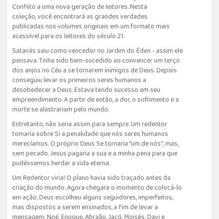
Conflito a uma nova geração de leitores. Nesta
coleção, você encontrará as grandes verdades
publicadas nos volumes originais em um formato mais
acessível para os leitores do século 21.
Satanás saiu como vencedor no Jardim do Éden - assim ele
pensava. Tinha sido bem-sucedido ao convencer um terço
dos anjos no Céu a se tornarem inimigos de Deus. Depois
conseguiu levar os primeiros seres humanos a
desobedecer a Deus. Estava tendo sucesso em seu
empreendimento. A partir de então, a dor, o sofrimento e a
morte se alastrariam pelo mundo.
Entretanto, não seria assim para sempre. Um redentor
tomaria sobre Si a penalidade que nós seres humanos
merecíamos. O próprio Deus Se tornaria "um de nós", mas,
sem pecado. Jesus pagaria a sua e a minha pena para que
pudéssemos herdar a vida eterna.
Um Redentor viria! O plano havia sido traçado antes da
criação do mundo. Agora chegara o momento de colocá-lo
em ação. Deus escolheu alguns seguidores, imperfeitos,
mas dispostos a serem ensinados, a fim de levar a
mensagem: Noé, Enoque, Abraão, Jacó, Moisés, Davi e