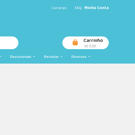
Livrarias
FAQ
Minha Conta
Carrinho
0,00
R$
Devocionais
Revistas
Diversos