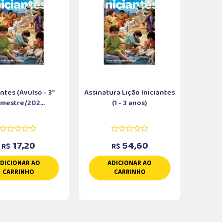
antes (Avulso - 3º
Assinatura Lição Iniciantes
imestre/202...
(1 - 3 anos)
17,20
54,60
R$
R$
DICIONAR AO
ADICIONAR AO
CARRINHO
CARRINHO