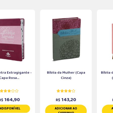
Letra Extragigante -
Bíblia da Mulher (Capa
Bíblia
Capa Rosa...
Cinza)
164,90
143,20
R$
R$
NDISPONÍVEL
ADICIONAR AO