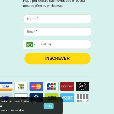
Fique por dentro das novidades e receba
nossas ofertas exclusivas!
INSCREVER
te lembrar de você. Além disso,
s.
Aceito
anto em outras mídias.