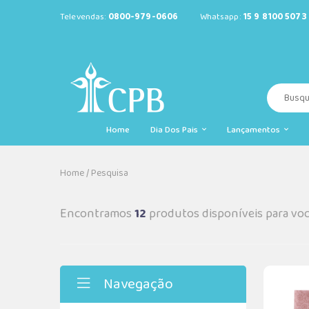
Televendas:
0800-979-0606
Whatsapp:
15 9 8100 5073
Home
Dia Dos Pais
Lançamentos
Home
/
Pesquisa
Encontramos
12
produtos disponíveis para vo
Navegação