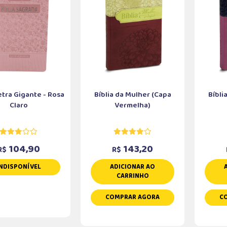
etra Gigante - Rosa
Bíblia da Mulher (Capa
Bíbli
Claro
Vermelha)
104,90
143,20
R$
R$
NDISPONÍVEL
ADICIONAR AO
CARRINHO
COMPRAR AGORA
C