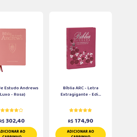
 de Estudo Andrews
Bíblia ARC - Letra
(Luxo - Rosa)
Extragigante - Edi...
302,40
174,90
R$
R$
ADICIONAR AO
ADICIONAR AO