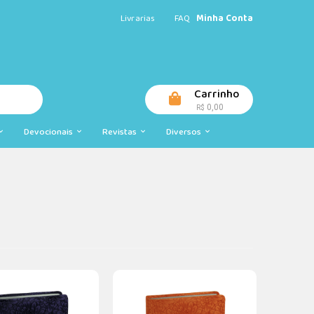
Livrarias
FAQ
Minha Conta
Carrinho
0,00
R$
Devocionais
Revistas
Diversos