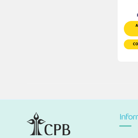
A
CO
Info