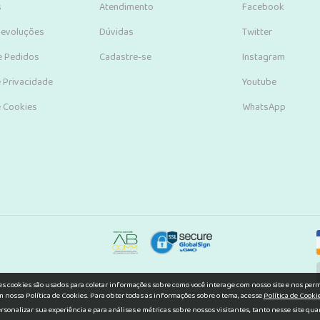
s
Atendimento
Facebook
Devoluções
Dúvidas
Twitter
e Pedidos
Cadastre-se
Instagram
e Privacidade
Youtube
e Cookies
WhatsApp
s cookies são usados para coletar informações sobre como você interage com nosso site e nos permi
 nossa Política de Cookies. Para obter todas as informações sobre o tema, acesse
Política de Cookie
rsonalizar sua experiência e para análises e métricas sobre nossos visitantes, tanto nesse site qu