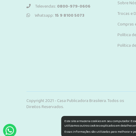
Sobre Nó
Televendas:
0800-979-0606
Trocas e 
Whatsapp:
15 9 8100 5073
Compras 
Política d
Política d
Copyright 2021 - Casa Publicadora Brasileira. Todos os
Direitos Reservados.
Este site armazena cookies em seu computador. Esse
utilizamos outros cookies explicados em detalhes em
Essas informações são utilizadas para melhorar e pe