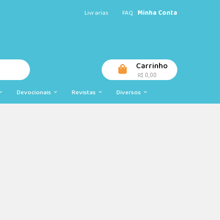
Livrarias
FAQ
Minha Conta
Carrinho
0,00
R$
Devocionais
Revistas
Diversos