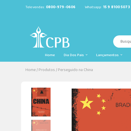
Televendas:
0800-979-0606
Whatsapp:
15 9 8100 5073
Home
Dia Dos Pais
Lançamentos
Home
/
Produtos
/
Perseguido na China
▲