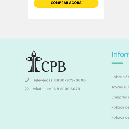
COMPRAR AGORA
Info
Sobre Nó
Televendas:
0800-979-0606
Trocas e 
Whatsapp:
15 9 8100 5073
Compras 
Política d
Política d