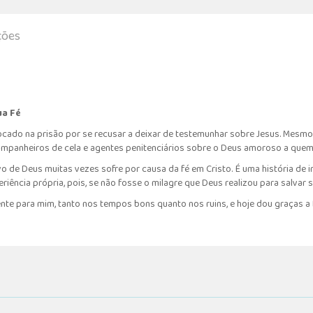
ções
ua Fé
olocado na prisão por se recusar a deixar de testemunhar sobre Jesus. Mes
mpanheiros de cela e agentes penitenciários sobre o Deus amoroso a quem 
vo de Deus muitas vezes sofre por causa da fé em Cristo. É uma história de
ência própria, pois, se não fosse o milagre que Deus realizou para salvar su
nte para mim, tanto nos tempos bons quanto nos ruins, e hoje dou graças a 