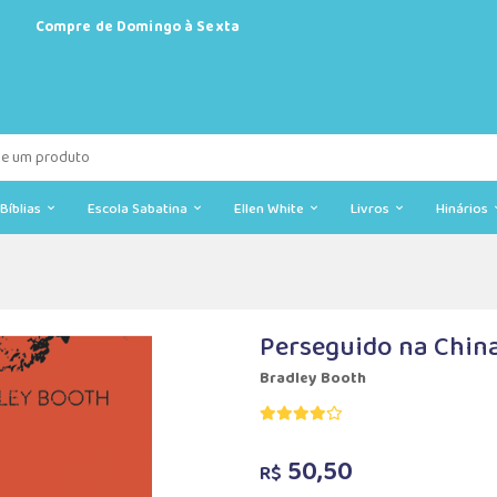
Compre de Domingo à Sexta
Bíblias
Escola Sabatina
Ellen White
Livros
Hinários
Perseguido na Chin
Bradley Booth
50,50
R$