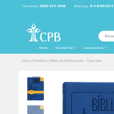
Televendas:
0800-979-0606
Whatsapp:
15 9 8100 5073
Home
Dia Dos Pais
Lançamentos
Home
/
Produtos
/
Bíblia do Desbravador - Capa Azul
▲