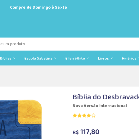
Compre de Domingo à Sexta
Bíblias
Escola Sabatina
Ellen White
Livros
Hinários
Bíblia do Desbravad
Nova Versão Internacional
117,80
R$