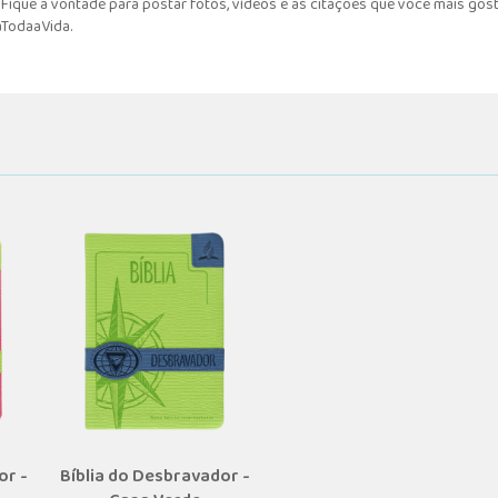
ique à vontade para postar fotos, vídeos e as citações que você mais gost
aTodaaVida.
or -
Bíblia do Desbravador -