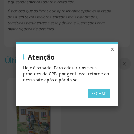
e questionamentos sobre o texto lido.
É por isso que os livros que apresentamos para essa etapa
possuem textos maiores, enredos mais elaborados,
temáticas pertinentes a esse público e ilustrações com
maior riqueza de detalhes.
×
Atenção
Últimos Vistos
Hoje é sábado! Para adquirir os seus
produtos da CPB, por gentileza, retorne ao
nosso site após o pôr do sol.
FECHAR