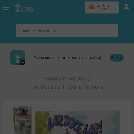
Carrinho
0,00
R$
Tenha uma melhor experiência no App!
Baixar
Home
/
Produtos
/
Lar, Doce Lar! - Série: Ternura
▲