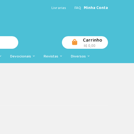
Livrarias
FAQ
Minha Conta
Carrinho
0,00
R$
Devocionais
Revistas
Diversos