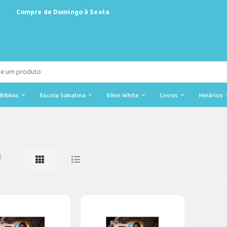
Compre de Domingo à Sexta
Bíblias
Escola Sabatina
Ellen White
Livros
Hinários
ê