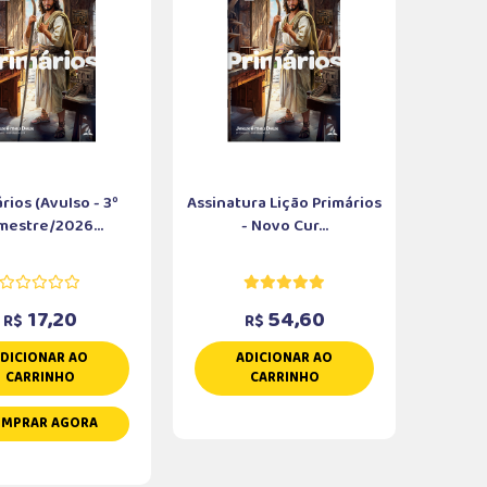
rios (Avulso - 3º
Assinatura Lição Primários
mestre/2026...
- Novo Cur...
17,20
54,60
R$
R$
DICIONAR AO
ADICIONAR AO
CARRINHO
CARRINHO
MPRAR AGORA