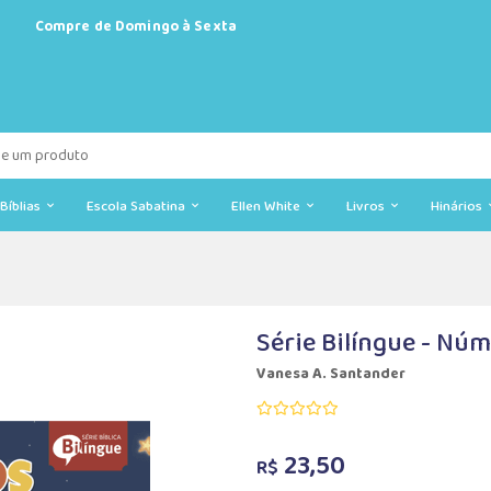
Compre de Domingo à Sexta
Bíblias
Escola Sabatina
Ellen White
Livros
Hinários
Série Bilíngue - Nú
Vanesa A. Santander
23,50
R$