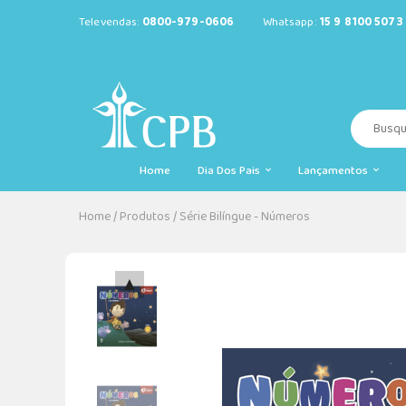
Televendas:
0800-979-0606
Whatsapp:
15 9 8100 5073
Home
Dia Dos Pais
Lançamentos
Home
/
Produtos
/
Série Bilíngue - Números
▲