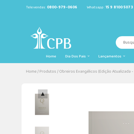
Televendas:
0800-979-0606
Whatsapp:
15 9 8100 5073
Home
Dia Dos Pais
Lançamentos
Home
/
Produtos
/
Obreiros Evangélicos (Edição Atualizada -
▲