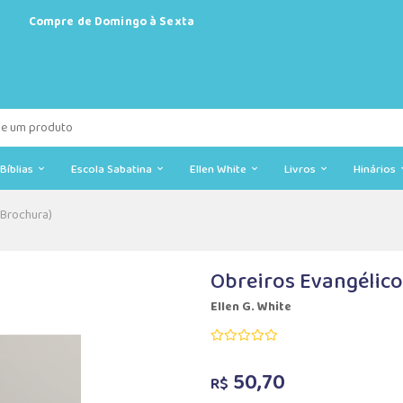
Compre de Domingo à Sexta
Bíblias
Escola Sabatina
Ellen White
Livros
Hinários
 Brochura)
Obreiros Evangélico
Ellen G. White
50,70
R$