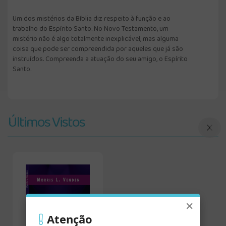
Um dos mistérios da Bíblia diz respeito à função e ao
trabalho do Espírito Santo. No Novo Testamento, um
mistério não é algo totalmente inexplicável, mas alguma
coisa que pode ser compreendida por aqueles que já são
instruídos. Compreenda a atuação do seu amigo, o Espírito
Santo.
Últimos Vistos
×
Atenção