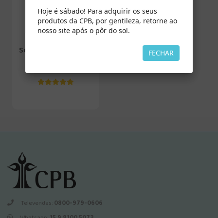
Hoje é sábado! Para adquirir os seus
produtos da CPB, por gentileza, retorne ao
nosso site após o pôr do sol.
Seu Amigo, o Espírito
FECHAR
Santo
Televendas:
0800-979-0606
Whatsapp:
15 9 8100 5073