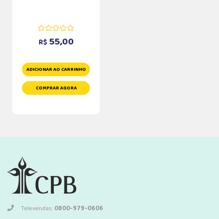
55,00
R$
ADICIONAR AO CARRINHO
COMPRAR AGORA
Televendas:
0800-979-0606