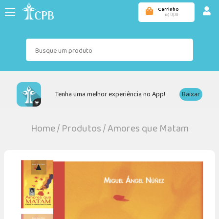
Carrinho
0,00
R$
Tenha uma melhor experiência no App!
Baixar
Home
/
Produtos
/
Amores que Matam
▲