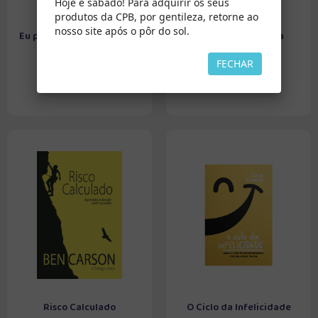
Hoje é sábado! Para adquirir os seus
produtos da CPB, por gentileza, retorne ao
nosso site após o pôr do sol.
Eu perdoo, mas... Por que é
Sinais de Esperança
tão difícil?
FECHAR
Risco Calculado
O Ciclo da Infelicidade